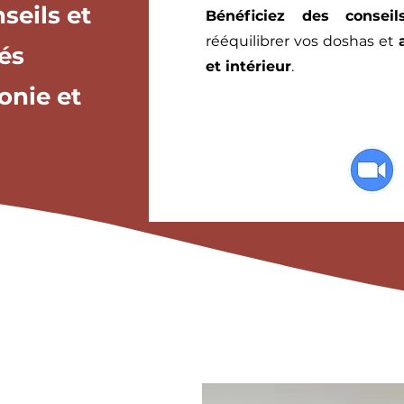
seils et
Bénéficiez des consei
rééquilibrer vos doshas et
sés
et intérieur
.
onie et