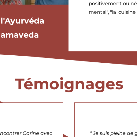
positivement ou né
mental", "la cuisine
 l'Ayurvéda
 Samaveda
Témoignages
rencontrer Carine avec
" Je suis pleine de