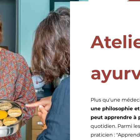
Ateli
ayur
Plus qu'une médecin
une philosophie et
peut apprendre à 
quotidien.
Parmi le
praticien : "Appren